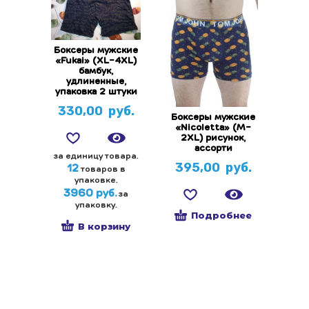
Боксеры мужские
«Fukai» (XL-4XL)
бамбук,
удлиненные,
упаковка 2 штуки
330,00
руб.
Боксеры мужские
«Nicoletta» (M-
2XL) рисунок,
ассорти
за единицу товара.
395,00
руб.
12
товаров в
упаковке.
3960 руб.
за
упаковку.
Подробнее
В корзину