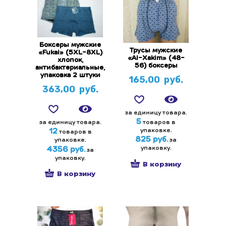
Боксеры мужские
Трусы мужские
«Fukai» (5XL-8XL)
«Al-Xakim» (48-
хлопок,
56) боксеры
антибактериальные,
упаковка 2 штуки
165,00
руб.
363,00
руб.
за единицу товара.
5
за единицу товара.
товаров в
упаковке.
12
товаров в
825 руб.
упаковке.
за
упаковку.
4356 руб.
за
упаковку.
В корзину
В корзину