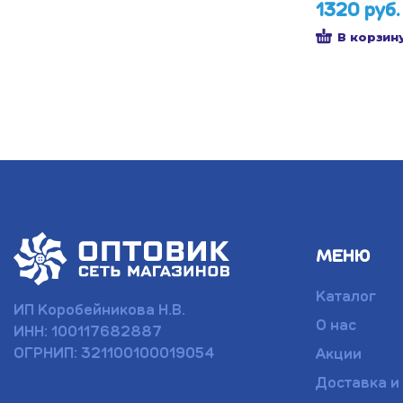
1320 руб.
В корзин
МЕНЮ
Каталог
ИП Коробейникова Н.В.
О нас
ИНН: 100117682887
ОГРНИП: 321100100019054
Акции
Доставка и