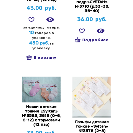
подр.»СУЛТАН»
43,00
руб.
№3710 (р.33-36,
36-40)
36,00
руб.
за единицу товара.
10
товаров в
упаковке.
Подробнее
430 руб.
за
упаковку.
В корзину
Носки детские
тонкие «Syltan»
№3583, 3619 (0-6,
6-12) с тормозами
Гольфы детские
(12 пар)
тонкие «Syltan»
№3576 (2-8)
33,00
руб.