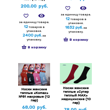
200,00
руб.
за единицу товара.
12
товаров в
за единицу товара.
упаковке.
12
товаров в
1632 руб.
за
упаковке.
упаковку.
2400 руб.
за
В корзину
упаковку.
В корзину
Носки женские
Носки женские
теплые «Супер
теплые «Komax»
теплый МАХ»
№61 махровые (12
медицинские (10
пар)
пар)
68,00
руб.
78,00
руб.