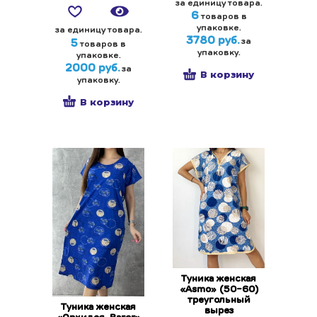
за единицу товара.
6
товаров в
упаковке.
за единицу товара.
3780 руб.
за
5
товаров в
упаковку.
упаковке.
2000 руб.
за
В корзину
упаковку.
В корзину
Туника женская
«Asmo» (50-60)
треугольный
Туника женская
вырез